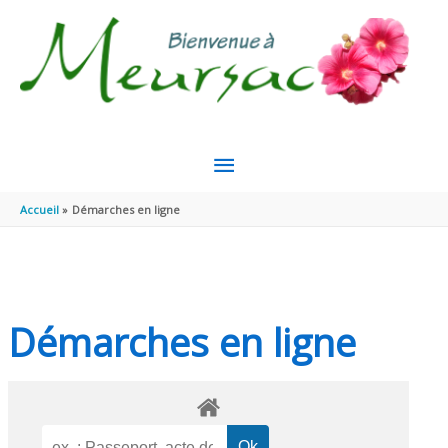
Aller au contenu
Aller au pied de page
MENU
PRINCIPAL
Accueil
Démarches en ligne
Démarches en ligne