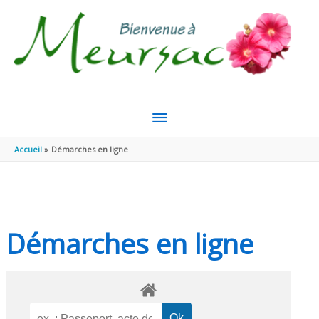
Aller au contenu
Aller au pied de page
MENU
PRINCIPAL
Accueil
Démarches en ligne
Démarches en ligne