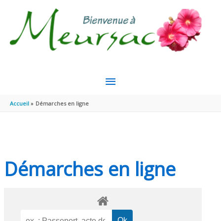
Aller au contenu
Aller au pied de page
MENU
PRINCIPAL
Accueil
Démarches en ligne
Démarches en ligne