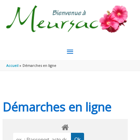
Aller au contenu
Aller au pied de page
MENU
PRINCIPAL
Accueil
Démarches en ligne
Démarches en ligne