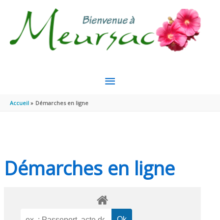
Aller au contenu
Aller au pied de page
MENU
PRINCIPAL
Accueil
Démarches en ligne
Démarches en ligne