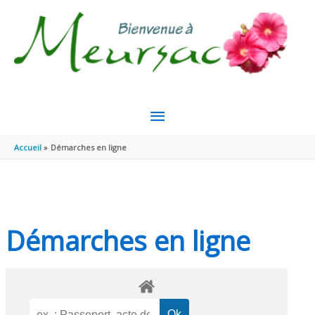
Aller au contenu
Aller au pied de page
MENU
PRINCIPAL
Accueil
Démarches en ligne
Démarches en ligne