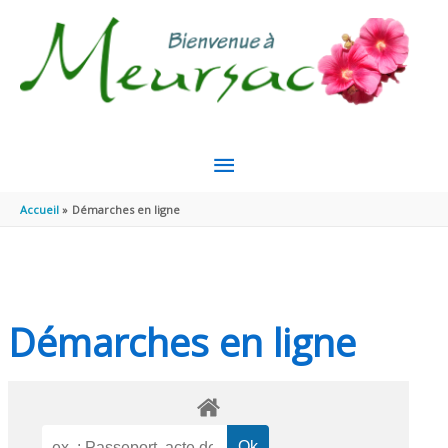
Aller au contenu
Aller au pied de page
MENU
PRINCIPAL
Accueil
Démarches en ligne
Démarches en ligne