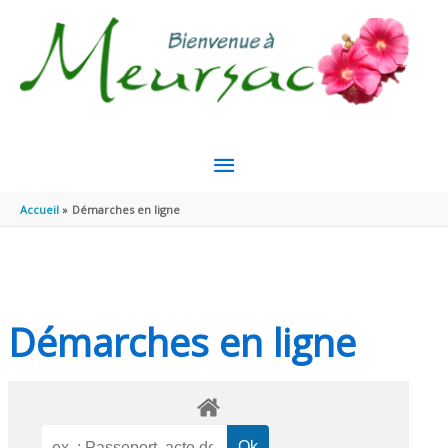
Aller au contenu
Aller au pied de page
MENU
PRINCIPAL
Accueil
Démarches en ligne
Démarches en ligne