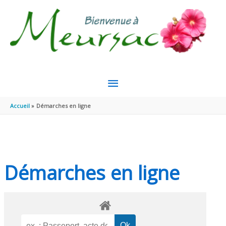
Aller au contenu
Aller au pied de page
MENU
PRINCIPAL
Accueil
Démarches en ligne
Démarches en ligne