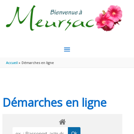
Aller au contenu
Aller au pied de page
MENU
PRINCIPAL
Accueil
Démarches en ligne
Démarches en ligne