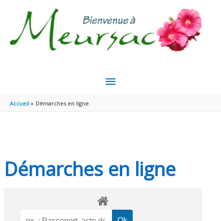
Aller au contenu
Aller au pied de page
MENU
PRINCIPAL
Accueil
Démarches en ligne
Démarches en ligne