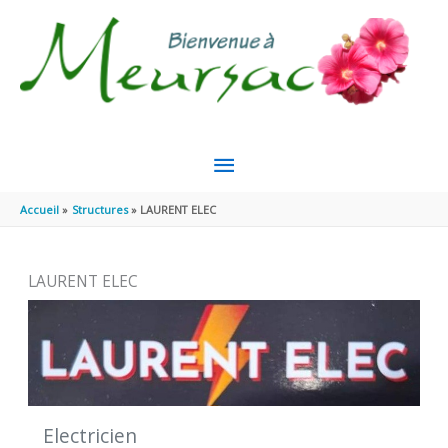
Aller au contenu
Aller au pied de page
MENU
PRINCIPAL
Accueil
Structures
LAURENT ELEC
LAURENT ELEC
Electricien