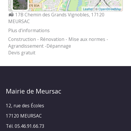
Leaflet
| ©
OpenStreetMap
Localisation :
17B Chemin des Grands Vignobles, 17120
MEURSAC
Plus d'informations
Construction - Rénovation - Mise aux normes -
Agrandissement -Dépannage
Devis gratuit
Mairie de Meursac
12, rue des Écoles
17120 MEURSAC
Tél. 05.46.91.66.73