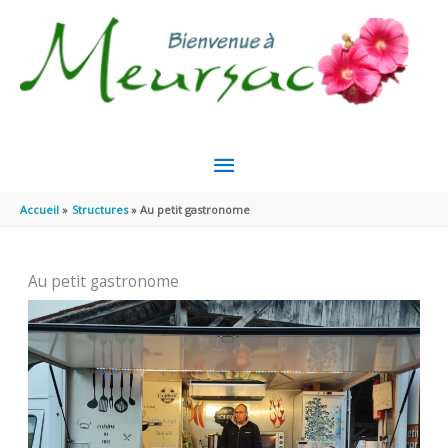
Aller au contenu
Aller au pied de page
MENU
PRINCIPAL
Accueil
Structures
Au petit gastronome
Au petit gastronome