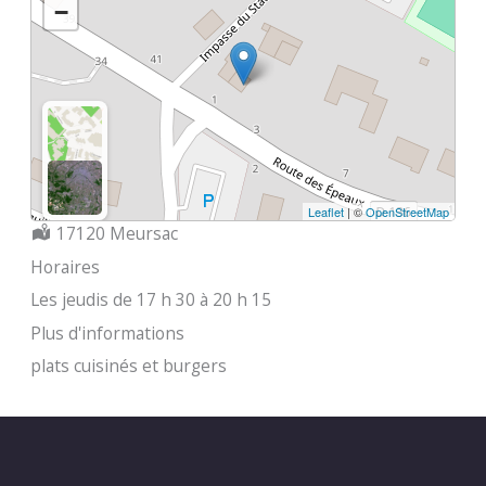
−
Leaflet
| ©
OpenStreetMap
Localisation :
17120 Meursac
Horaires
Les jeudis de 17 h 30 à 20 h 15
Plus d'informations
plats cuisinés et burgers