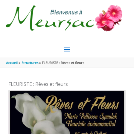
Aller au contenu
Aller au pied de page
MENU
PRINCIPAL
Accueil
Structures
FLEURISTE : Rêves et fleurs
FLEURISTE : Rêves et fleurs