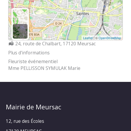
Leaflet
| ©
OpenStreetMap
Localisation :
24, route de Chalbart, 17120 Meursac
Plus d'informations
Fleuriste événementiel
Mme PELLISSON SYMULAK Marie
Mairie de Meursac
12, rue des Écoles