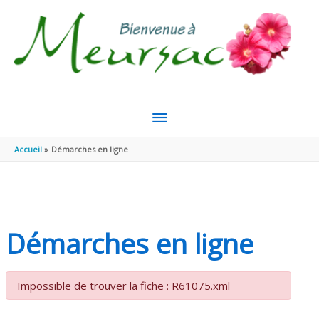
Aller au contenu
Aller au pied de page
MENU
PRINCIPAL
Accueil
Démarches en ligne
Démarches en ligne
Impossible de trouver la fiche : R61075.xml