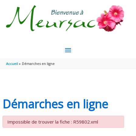
Aller au contenu
Aller au pied de page
MENU
PRINCIPAL
Accueil
Démarches en ligne
Démarches en ligne
Impossible de trouver la fiche : R59802.xml