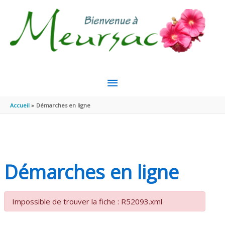
Aller au contenu
Aller au pied de page
MENU
PRINCIPAL
Accueil
Démarches en ligne
Démarches en ligne
Impossible de trouver la fiche : R52093.xml