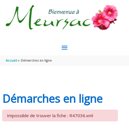
Aller au contenu
Aller au pied de page
MENU
PRINCIPAL
Accueil
Démarches en ligne
Démarches en ligne
Impossible de trouver la fiche : R47036.xml