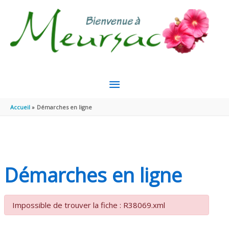
Aller au contenu
Aller au pied de page
MENU
PRINCIPAL
Accueil
Démarches en ligne
Démarches en ligne
Impossible de trouver la fiche : R38069.xml