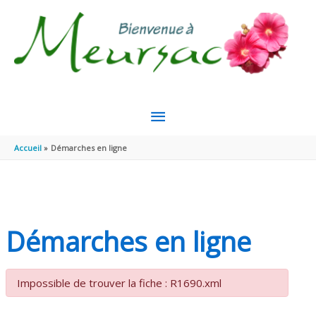
Aller au contenu
Aller au pied de page
MENU
PRINCIPAL
Accueil
Démarches en ligne
Démarches en ligne
Impossible de trouver la fiche : R1690.xml