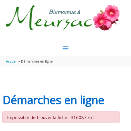
Aller au contenu
Aller au pied de page
MENU
PRINCIPAL
Accueil
Démarches en ligne
Démarches en ligne
Impossible de trouver la fiche : R16087.xml