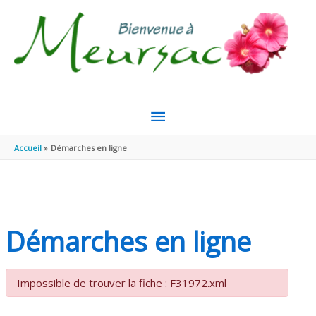
Aller au contenu
Aller au pied de page
MENU
PRINCIPAL
Accueil
Démarches en ligne
Démarches en ligne
Impossible de trouver la fiche : F31972.xml