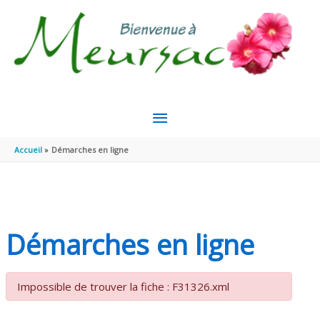
Aller au contenu
Aller au pied de page
MENU
PRINCIPAL
Accueil
Démarches en ligne
Démarches en ligne
Impossible de trouver la fiche : F31326.xml