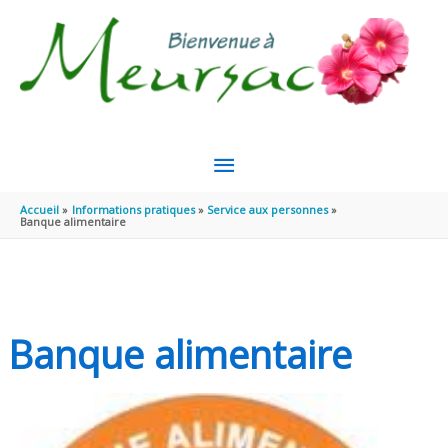
Aller au contenu
Aller au pied de page
MENU
PRINCIPAL
Accueil
Informations pratiques
Service aux personnes
Banque alimentaire
Banque alimentaire