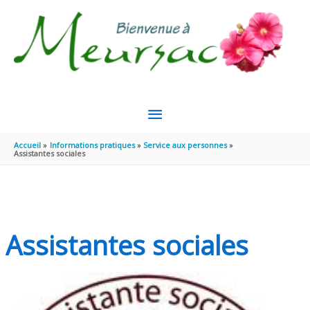
Aller au contenu
Aller au pied de page
MENU
PRINCIPAL
Accueil
Informations pratiques
Service aux personnes
Assistantes sociales
Assistantes sociales