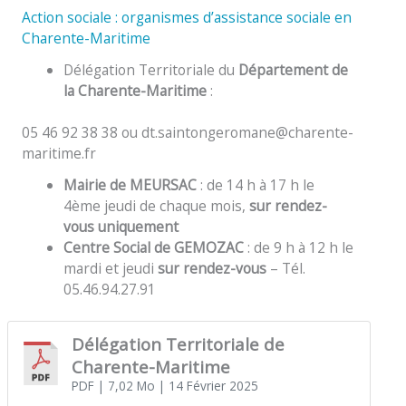
Action sociale : organismes d’assistance sociale en
Charente-Maritime
Délégation Territoriale du
Département de
la Charente-Maritime
:
05 46 92 38 38 ou dt.saintongeromane@charente-
maritime.fr
Mairie de MEURSAC
: de 14 h à 17 h le
4ème jeudi de chaque mois,
sur rendez-
vous uniquement
Centre Social de GEMOZAC
: de 9 h à 12 h le
mardi et jeudi
sur rendez-vous
– Tél.
05.46.94.27.91
Délégation Territoriale de
Charente-Maritime
PDF
| 7,02 Mo
| 14 Février 2025