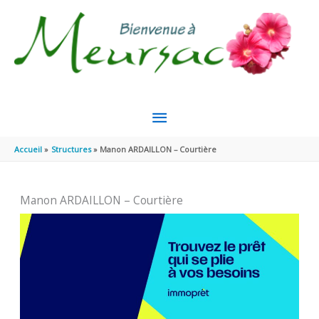
Aller au contenu
Aller au pied de page
MENU
PRINCIPAL
Accueil
Structures
Manon ARDAILLON – Courtière
Manon ARDAILLON – Courtière